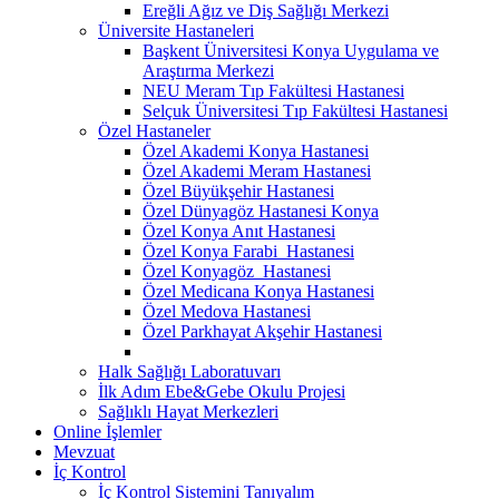
Ereğli Ağız ve Diş Sağlığı Merkezi
Üniversite Hastaneleri
Başkent Üniversitesi Konya Uygulama ve
Araştırma Merkezi
NEU Meram Tıp Fakültesi Hastanesi
Selçuk Üniversitesi Tıp Fakültesi Hastanesi
Özel Hastaneler
Özel Akademi Konya Hastanesi
Özel Akademi Meram Hastanesi
Özel Büyükşehir Hastanesi
Özel Dünyagöz Hastanesi Konya
Özel Konya Anıt Hastanesi
Özel Konya Farabi Hastanesi
Özel Konyagöz Hastanesi
Özel Medicana Konya Hastanesi
Özel Medova Hastanesi
Özel Parkhayat Akşehir Hastanesi
Halk Sağlığı Laboratuvarı
İlk Adım Ebe&Gebe Okulu Projesi
Sağlıklı Hayat Merkezleri
Online İşlemler
Mevzuat
İç Kontrol
İç Kontrol Sistemini Tanıyalım