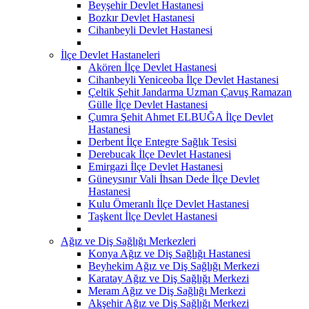
Beyşehir Devlet Hastanesi
Bozkır Devlet Hastanesi
Cihanbeyli Devlet Hastanesi
İlçe Devlet Hastaneleri
Akören İlçe Devlet Hastanesi
Cihanbeyli Yeniceoba İlçe Devlet Hastanesi
Çeltik Şehit Jandarma Uzman Çavuş Ramazan
Gülle İlçe Devlet Hastanesi
Çumra Şehit Ahmet ELBUĞA İlçe Devlet
Hastanesi
Derbent İlçe Entegre Sağlık Tesisi
Derebucak İlçe Devlet Hastanesi
Emirgazi İlçe Devlet Hastanesi
Güneysınır Vali İhsan Dede İlçe Devlet
Hastanesi
Kulu Ömeranlı İlçe Devlet Hastanesi
Taşkent İlçe Devlet Hastanesi
Ağız ve Diş Sağlığı Merkezleri
Konya Ağız ve Diş Sağlığı Hastanesi
Beyhekim Ağız ve Diş Sağlığı Merkezi
Karatay Ağız ve Diş Sağlığı Merkezi
Meram Ağız ve Diş Sağlığı Merkezi
Akşehir Ağız ve Diş Sağlığı Merkezi