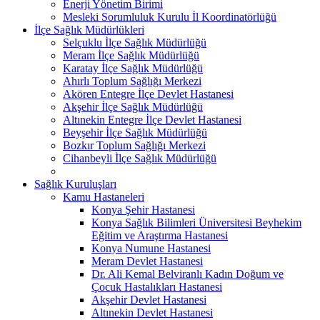
Enerji Yönetim Birimi
Mesleki Sorumluluk Kurulu İl Koordinatörlüğü
İlçe Sağlık Müdürlükleri
Selçuklu İlçe Sağlık Müdürlüğü
Meram İlçe Sağlık Müdürlüğü
Karatay İlçe Sağlık Müdürlüğü
Ahırlı Toplum Sağlığı Merkezi
Akören Entegre İlçe Devlet Hastanesi
Akşehir İlçe Sağlık Müdürlüğü
Altınekin Entegre İlçe Devlet Hastanesi
Beyşehir İlçe Sağlık Müdürlüğü
Bozkır Toplum Sağlığı Merkezi
Cihanbeyli İlçe Sağlık Müdürlüğü
Sağlık Kuruluşları
Kamu Hastaneleri
Konya Şehir Hastanesi
Konya Sağlık Bilimleri Üniversitesi Beyhekim
Eğitim ve Araştırma Hastanesi
Konya Numune Hastanesi
Meram Devlet Hastanesi
Dr. Ali Kemal Belviranlı Kadın Doğum ve
Çocuk Hastalıkları Hastanesi
Akşehir Devlet Hastanesi
Altınekin Devlet Hastanesi