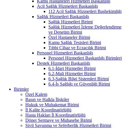
Kamu Hastaneleri Hizmetleri Başkanlığı
Acil Sağlık Hizmetleri Başkanlığı
112 Acil Sağlık Hizmetleri Başhekimliği
Sağlık Hizmetleri Başkanlığı
Sağlık Hizmetleri Birimi
Sağlık Hizmetleri İzleme Değerlendirme
ve Denetim Birimi
Özel Hastaneler Birimi
Kamu Sağlık Tesisleri Birimi
Tıbbi Cihaz ve Eczacılık Birimi
Personel Hizmetleri Başkanlığı
Personel Hizmetleri Başkanlığı Birimleri
Destek Hizmetleri Başkanlığı
6.1-İdari Hizmetler Birimi
6.2-Mali Hizmetler Birimi
6.3-Sağlık Bilgi Sistemleri Birimi
6.4-İş Sağlığı ve Güvenliği Birimi
Birimler
Özel Kalem
Basın ve Halkla İlişkiler
Hukuk ve Muhakemat Birimi
İl Kalite Koordinatörlüğü
Hasta Hakları İl Koordinatörlüğü
Döner Sermaye ve Muhasebe Birimi
Sivil Savunma ve Seferberlik Hizmetleri Birimi