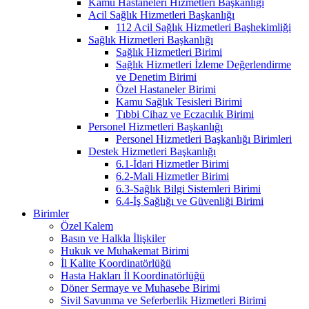
Kamu Hastaneleri Hizmetleri Başkanlığı
Acil Sağlık Hizmetleri Başkanlığı
112 Acil Sağlık Hizmetleri Başhekimliği
Sağlık Hizmetleri Başkanlığı
Sağlık Hizmetleri Birimi
Sağlık Hizmetleri İzleme Değerlendirme
ve Denetim Birimi
Özel Hastaneler Birimi
Kamu Sağlık Tesisleri Birimi
Tıbbi Cihaz ve Eczacılık Birimi
Personel Hizmetleri Başkanlığı
Personel Hizmetleri Başkanlığı Birimleri
Destek Hizmetleri Başkanlığı
6.1-İdari Hizmetler Birimi
6.2-Mali Hizmetler Birimi
6.3-Sağlık Bilgi Sistemleri Birimi
6.4-İş Sağlığı ve Güvenliği Birimi
Birimler
Özel Kalem
Basın ve Halkla İlişkiler
Hukuk ve Muhakemat Birimi
İl Kalite Koordinatörlüğü
Hasta Hakları İl Koordinatörlüğü
Döner Sermaye ve Muhasebe Birimi
Sivil Savunma ve Seferberlik Hizmetleri Birimi