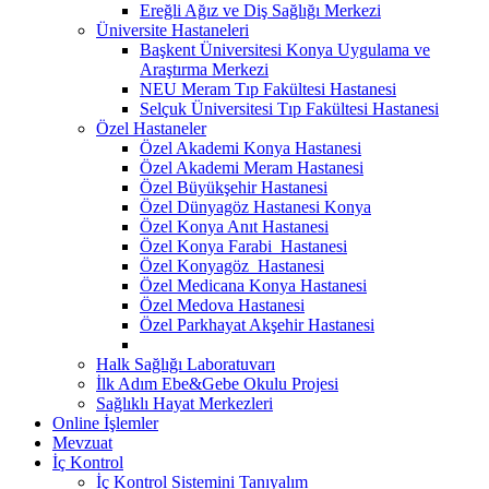
Ereğli Ağız ve Diş Sağlığı Merkezi
Üniversite Hastaneleri
Başkent Üniversitesi Konya Uygulama ve
Araştırma Merkezi
NEU Meram Tıp Fakültesi Hastanesi
Selçuk Üniversitesi Tıp Fakültesi Hastanesi
Özel Hastaneler
Özel Akademi Konya Hastanesi
Özel Akademi Meram Hastanesi
Özel Büyükşehir Hastanesi
Özel Dünyagöz Hastanesi Konya
Özel Konya Anıt Hastanesi
Özel Konya Farabi Hastanesi
Özel Konyagöz Hastanesi
Özel Medicana Konya Hastanesi
Özel Medova Hastanesi
Özel Parkhayat Akşehir Hastanesi
Halk Sağlığı Laboratuvarı
İlk Adım Ebe&Gebe Okulu Projesi
Sağlıklı Hayat Merkezleri
Online İşlemler
Mevzuat
İç Kontrol
İç Kontrol Sistemini Tanıyalım