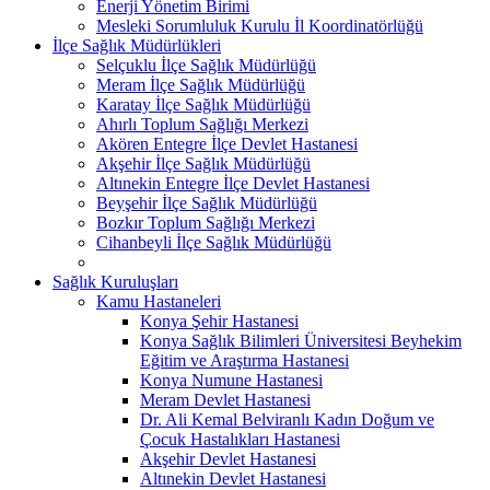
Enerji Yönetim Birimi
Mesleki Sorumluluk Kurulu İl Koordinatörlüğü
İlçe Sağlık Müdürlükleri
Selçuklu İlçe Sağlık Müdürlüğü
Meram İlçe Sağlık Müdürlüğü
Karatay İlçe Sağlık Müdürlüğü
Ahırlı Toplum Sağlığı Merkezi
Akören Entegre İlçe Devlet Hastanesi
Akşehir İlçe Sağlık Müdürlüğü
Altınekin Entegre İlçe Devlet Hastanesi
Beyşehir İlçe Sağlık Müdürlüğü
Bozkır Toplum Sağlığı Merkezi
Cihanbeyli İlçe Sağlık Müdürlüğü
Sağlık Kuruluşları
Kamu Hastaneleri
Konya Şehir Hastanesi
Konya Sağlık Bilimleri Üniversitesi Beyhekim
Eğitim ve Araştırma Hastanesi
Konya Numune Hastanesi
Meram Devlet Hastanesi
Dr. Ali Kemal Belviranlı Kadın Doğum ve
Çocuk Hastalıkları Hastanesi
Akşehir Devlet Hastanesi
Altınekin Devlet Hastanesi