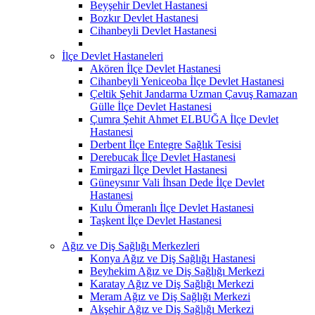
Beyşehir Devlet Hastanesi
Bozkır Devlet Hastanesi
Cihanbeyli Devlet Hastanesi
İlçe Devlet Hastaneleri
Akören İlçe Devlet Hastanesi
Cihanbeyli Yeniceoba İlçe Devlet Hastanesi
Çeltik Şehit Jandarma Uzman Çavuş Ramazan
Gülle İlçe Devlet Hastanesi
Çumra Şehit Ahmet ELBUĞA İlçe Devlet
Hastanesi
Derbent İlçe Entegre Sağlık Tesisi
Derebucak İlçe Devlet Hastanesi
Emirgazi İlçe Devlet Hastanesi
Güneysınır Vali İhsan Dede İlçe Devlet
Hastanesi
Kulu Ömeranlı İlçe Devlet Hastanesi
Taşkent İlçe Devlet Hastanesi
Ağız ve Diş Sağlığı Merkezleri
Konya Ağız ve Diş Sağlığı Hastanesi
Beyhekim Ağız ve Diş Sağlığı Merkezi
Karatay Ağız ve Diş Sağlığı Merkezi
Meram Ağız ve Diş Sağlığı Merkezi
Akşehir Ağız ve Diş Sağlığı Merkezi