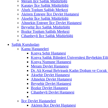
Meram İlçe Sağlık Müdürlüğü
Karatay İlçe Sağlık Müdürlüğü
Ahırlı Toplum Sağlığı Merkezi
Akören Entegre İlçe Devlet Hastanesi
Akşehir İlçe Sağlık Müdürlüğü
Altınekin Entegre İlçe Devlet Hastanesi
Beyşehir İlçe Sağlık Müdürlüğü
Bozkır Toplum Sağlığı Merkezi
Cihanbeyli İlçe Sağlık Müdürlüğü
Sağlık Kuruluşları
Kamu Hastaneleri
Konya Şehir Hastanesi
Konya Sağlık Bilimleri Üniversitesi Beyhekim Eği
Konya Numune Hastanesi
Meram Devlet Hastanesi
Dr. Ali Kemal Belviranlı Kadın Doğum ve Çocuk H
Akşehir Devlet Hastanesi
Altınekin Devlet Hastanesi
Beyşehir Devlet Hastanesi
Bozkır Devlet Hastanesi
Cihanbeyli Devlet Hastanesi
İlçe Devlet Hastaneleri
Akören İlçe Devlet Hastanesi