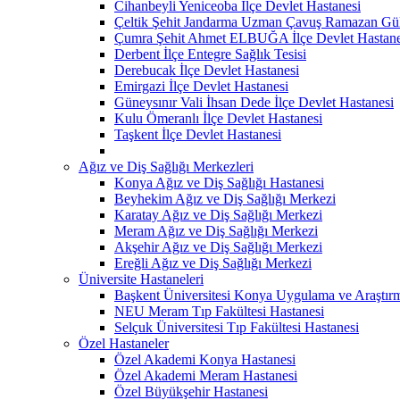
Cihanbeyli Yeniceoba İlçe Devlet Hastanesi
Çeltik Şehit Jandarma Uzman Çavuş Ramazan Güll
Çumra Şehit Ahmet ELBUĞA İlçe Devlet Hastane
Derbent İlçe Entegre Sağlık Tesisi
Derebucak İlçe Devlet Hastanesi
Emirgazi İlçe Devlet Hastanesi
Güneysınır Vali İhsan Dede İlçe Devlet Hastanesi
Kulu Ömeranlı İlçe Devlet Hastanesi
Taşkent İlçe Devlet Hastanesi
Ağız ve Diş Sağlığı Merkezleri
Konya Ağız ve Diş Sağlığı Hastanesi
Beyhekim Ağız ve Diş Sağlığı Merkezi
Karatay Ağız ve Diş Sağlığı Merkezi
Meram Ağız ve Diş Sağlığı Merkezi
Akşehir Ağız ve Diş Sağlığı Merkezi
Ereğli Ağız ve Diş Sağlığı Merkezi
Üniversite Hastaneleri
Başkent Üniversitesi Konya Uygulama ve Araştır
NEU Meram Tıp Fakültesi Hastanesi
Selçuk Üniversitesi Tıp Fakültesi Hastanesi
Özel Hastaneler
Özel Akademi Konya Hastanesi
Özel Akademi Meram Hastanesi
Özel Büyükşehir Hastanesi