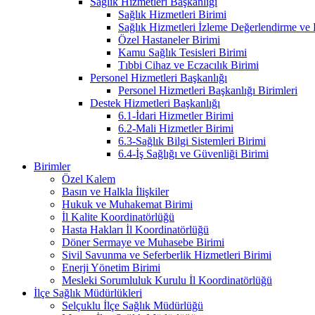
Sağlık Hizmetleri Başkanlığı
Sağlık Hizmetleri Birimi
Sağlık Hizmetleri İzleme Değerlendirme ve
Özel Hastaneler Birimi
Kamu Sağlık Tesisleri Birimi
Tıbbi Cihaz ve Eczacılık Birimi
Personel Hizmetleri Başkanlığı
Personel Hizmetleri Başkanlığı Birimleri
Destek Hizmetleri Başkanlığı
6.1-İdari Hizmetler Birimi
6.2-Mali Hizmetler Birimi
6.3-Sağlık Bilgi Sistemleri Birimi
6.4-İş Sağlığı ve Güvenliği Birimi
Birimler
Özel Kalem
Basın ve Halkla İlişkiler
Hukuk ve Muhakemat Birimi
İl Kalite Koordinatörlüğü
Hasta Hakları İl Koordinatörlüğü
Döner Sermaye ve Muhasebe Birimi
Sivil Savunma ve Seferberlik Hizmetleri Birimi
Enerji Yönetim Birimi
Mesleki Sorumluluk Kurulu İl Koordinatörlüğü
İlçe Sağlık Müdürlükleri
Selçuklu İlçe Sağlık Müdürlüğü