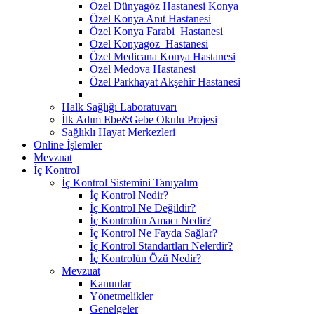
Özel Dünyagöz Hastanesi Konya
Özel Konya Anıt Hastanesi
Özel Konya Farabi Hastanesi
Özel Konyagöz Hastanesi
Özel Medicana Konya Hastanesi
Özel Medova Hastanesi
Özel Parkhayat Akşehir Hastanesi
Halk Sağlığı Laboratuvarı
İlk Adım Ebe&Gebe Okulu Projesi
Sağlıklı Hayat Merkezleri
Online İşlemler
Mevzuat
İç Kontrol
İç Kontrol Sistemini Tanıyalım
İç Kontrol Nedir?
İç Kontrol Ne Değildir?
İç Kontrolün Amacı Nedir?
İç Kontrol Ne Fayda Sağlar?
İç Kontrol Standartları Nelerdir?
İç Kontrolün Özü Nedir?
Mevzuat
Kanunlar
Yönetmelikler
Genelgeler