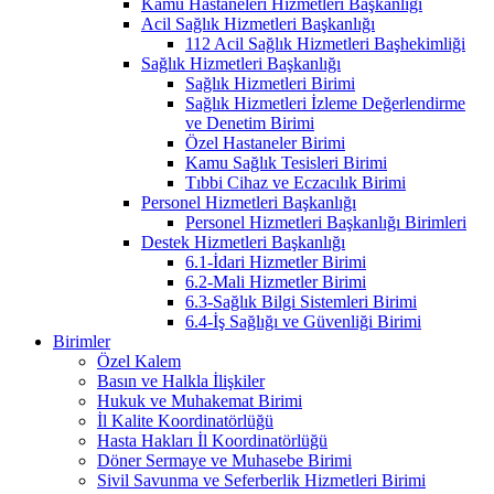
Kamu Hastaneleri Hizmetleri Başkanlığı
Acil Sağlık Hizmetleri Başkanlığı
112 Acil Sağlık Hizmetleri Başhekimliği
Sağlık Hizmetleri Başkanlığı
Sağlık Hizmetleri Birimi
Sağlık Hizmetleri İzleme Değerlendirme
ve Denetim Birimi
Özel Hastaneler Birimi
Kamu Sağlık Tesisleri Birimi
Tıbbi Cihaz ve Eczacılık Birimi
Personel Hizmetleri Başkanlığı
Personel Hizmetleri Başkanlığı Birimleri
Destek Hizmetleri Başkanlığı
6.1-İdari Hizmetler Birimi
6.2-Mali Hizmetler Birimi
6.3-Sağlık Bilgi Sistemleri Birimi
6.4-İş Sağlığı ve Güvenliği Birimi
Birimler
Özel Kalem
Basın ve Halkla İlişkiler
Hukuk ve Muhakemat Birimi
İl Kalite Koordinatörlüğü
Hasta Hakları İl Koordinatörlüğü
Döner Sermaye ve Muhasebe Birimi
Sivil Savunma ve Seferberlik Hizmetleri Birimi