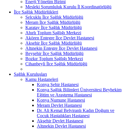
Enerji Yönetim Birimi
Mesleki Sorumluluk Kurulu İl Koordinatörlüğü
İlçe Sağlık Müdürlükleri
Selçuklu İlçe Sağlık Müdürlüğü
Meram İlçe Sağlık Müdürlüğü
Karatay İlçe Sağlık Müdürlüğü
Ahırlı Toplum Sağlığı Merkezi
Akören Entegre İlçe Devlet Hastanesi
Akşehir İlçe Sağlık Müdürlüğü
Altınekin Entegre İlçe Devlet Hastanesi
Beyşehir İlçe Sağlık Müdürlüğü
Bozkır Toplum Sağlığı Merkezi
Cihanbeyli İlçe Sağlık Müdürlüğü
Sağlık Kuruluşları
Kamu Hastaneleri
Konya Şehir Hastanesi
Konya Sağlık Bilimleri Üniversitesi Beyhekim
Eğitim ve Araştırma Hastanesi
Konya Numune Hastanesi
Meram Devlet Hastanesi
Dr. Ali Kemal Belviranlı Kadın Doğum ve
Çocuk Hastalıkları Hastanesi
Akşehir Devlet Hastanesi
Altınekin Devlet Hastanesi