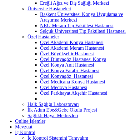
Ereğli Ağız ve Diş Sağlığı Merkezi
Üniversite Hastaneleri
Başkent Üniversitesi Konya Uygulama ve
Araştırma Merkezi
NEU Meram Tıp Fakültesi Hastanesi
Selçuk Üniversitesi Tıp Fakültesi Hastanesi
Özel Hastaneler
Özel Akademi Konya Hastanesi
Özel Akademi Meram Hastanesi
Özel Büyükşehir Hastanesi
Özel Dünyagöz Hastanesi Konya
Özel Konya Anıt Hastanesi
Özel Konya Farabi Hastanesi
Özel Konyagöz Hastanesi
Özel Medicana Konya Hastanesi
Özel Medova Hastanesi
Özel Parkhayat Akşehir Hastanesi
Halk Sağlığı Laboratuvarı
İlk Adım Ebe&Gebe Okulu Projesi
Sağlıklı Hayat Merkezleri
Online İşlemler
Mevzuat
İç Kontrol
İç Kontrol Sistemini Tanıyalım