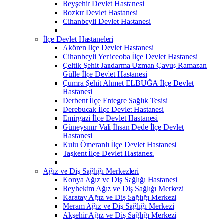
Beyşehir Devlet Hastanesi
Bozkır Devlet Hastanesi
Cihanbeyli Devlet Hastanesi
İlçe Devlet Hastaneleri
Akören İlçe Devlet Hastanesi
Cihanbeyli Yeniceoba İlçe Devlet Hastanesi
Çeltik Şehit Jandarma Uzman Çavuş Ramazan
Gülle İlçe Devlet Hastanesi
Çumra Şehit Ahmet ELBUĞA İlçe Devlet
Hastanesi
Derbent İlçe Entegre Sağlık Tesisi
Derebucak İlçe Devlet Hastanesi
Emirgazi İlçe Devlet Hastanesi
Güneysınır Vali İhsan Dede İlçe Devlet
Hastanesi
Kulu Ömeranlı İlçe Devlet Hastanesi
Taşkent İlçe Devlet Hastanesi
Ağız ve Diş Sağlığı Merkezleri
Konya Ağız ve Diş Sağlığı Hastanesi
Beyhekim Ağız ve Diş Sağlığı Merkezi
Karatay Ağız ve Diş Sağlığı Merkezi
Meram Ağız ve Diş Sağlığı Merkezi
Akşehir Ağız ve Diş Sağlığı Merkezi