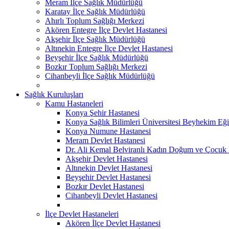
Meram İlçe Sağlık Müdürlüğü
Karatay İlçe Sağlık Müdürlüğü
Ahırlı Toplum Sağlığı Merkezi
Akören Entegre İlçe Devlet Hastanesi
Akşehir İlçe Sağlık Müdürlüğü
Altınekin Entegre İlçe Devlet Hastanesi
Beyşehir İlçe Sağlık Müdürlüğü
Bozkır Toplum Sağlığı Merkezi
Cihanbeyli İlçe Sağlık Müdürlüğü
Sağlık Kuruluşları
Kamu Hastaneleri
Konya Şehir Hastanesi
Konya Sağlık Bilimleri Üniversitesi Beyhekim Eği
Konya Numune Hastanesi
Meram Devlet Hastanesi
Dr. Ali Kemal Belviranlı Kadın Doğum ve Çocuk H
Akşehir Devlet Hastanesi
Altınekin Devlet Hastanesi
Beyşehir Devlet Hastanesi
Bozkır Devlet Hastanesi
Cihanbeyli Devlet Hastanesi
İlçe Devlet Hastaneleri
Akören İlçe Devlet Hastanesi