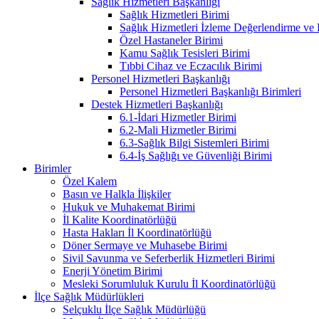
Sağlık Hizmetleri Başkanlığı
Sağlık Hizmetleri Birimi
Sağlık Hizmetleri İzleme Değerlendirme ve
Özel Hastaneler Birimi
Kamu Sağlık Tesisleri Birimi
Tıbbi Cihaz ve Eczacılık Birimi
Personel Hizmetleri Başkanlığı
Personel Hizmetleri Başkanlığı Birimleri
Destek Hizmetleri Başkanlığı
6.1-İdari Hizmetler Birimi
6.2-Mali Hizmetler Birimi
6.3-Sağlık Bilgi Sistemleri Birimi
6.4-İş Sağlığı ve Güvenliği Birimi
Birimler
Özel Kalem
Basın ve Halkla İlişkiler
Hukuk ve Muhakemat Birimi
İl Kalite Koordinatörlüğü
Hasta Hakları İl Koordinatörlüğü
Döner Sermaye ve Muhasebe Birimi
Sivil Savunma ve Seferberlik Hizmetleri Birimi
Enerji Yönetim Birimi
Mesleki Sorumluluk Kurulu İl Koordinatörlüğü
İlçe Sağlık Müdürlükleri
Selçuklu İlçe Sağlık Müdürlüğü