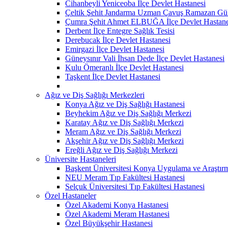
Cihanbeyli Yeniceoba İlçe Devlet Hastanesi
Çeltik Şehit Jandarma Uzman Çavuş Ramazan Güll
Çumra Şehit Ahmet ELBUĞA İlçe Devlet Hastane
Derbent İlçe Entegre Sağlık Tesisi
Derebucak İlçe Devlet Hastanesi
Emirgazi İlçe Devlet Hastanesi
Güneysınır Vali İhsan Dede İlçe Devlet Hastanesi
Kulu Ömeranlı İlçe Devlet Hastanesi
Taşkent İlçe Devlet Hastanesi
Ağız ve Diş Sağlığı Merkezleri
Konya Ağız ve Diş Sağlığı Hastanesi
Beyhekim Ağız ve Diş Sağlığı Merkezi
Karatay Ağız ve Diş Sağlığı Merkezi
Meram Ağız ve Diş Sağlığı Merkezi
Akşehir Ağız ve Diş Sağlığı Merkezi
Ereğli Ağız ve Diş Sağlığı Merkezi
Üniversite Hastaneleri
Başkent Üniversitesi Konya Uygulama ve Araştır
NEU Meram Tıp Fakültesi Hastanesi
Selçuk Üniversitesi Tıp Fakültesi Hastanesi
Özel Hastaneler
Özel Akademi Konya Hastanesi
Özel Akademi Meram Hastanesi
Özel Büyükşehir Hastanesi