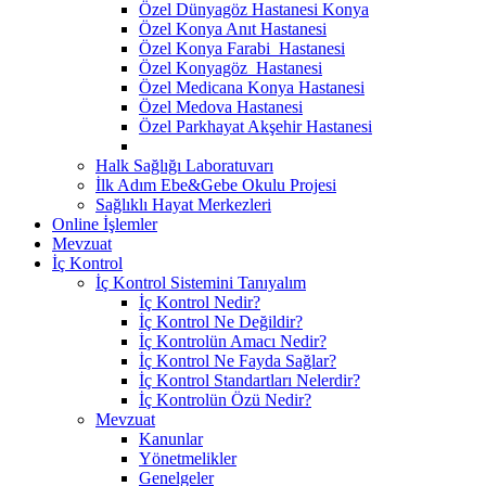
Özel Dünyagöz Hastanesi Konya
Özel Konya Anıt Hastanesi
Özel Konya Farabi Hastanesi
Özel Konyagöz Hastanesi
Özel Medicana Konya Hastanesi
Özel Medova Hastanesi
Özel Parkhayat Akşehir Hastanesi
Halk Sağlığı Laboratuvarı
İlk Adım Ebe&Gebe Okulu Projesi
Sağlıklı Hayat Merkezleri
Online İşlemler
Mevzuat
İç Kontrol
İç Kontrol Sistemini Tanıyalım
İç Kontrol Nedir?
İç Kontrol Ne Değildir?
İç Kontrolün Amacı Nedir?
İç Kontrol Ne Fayda Sağlar?
İç Kontrol Standartları Nelerdir?
İç Kontrolün Özü Nedir?
Mevzuat
Kanunlar
Yönetmelikler
Genelgeler