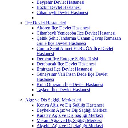
Beyşehir Devlet Hastanesi
Bozkır Devlet Hastanesi
Cihanbeyli Devlet Hastanesi
İlçe Devlet Hastaneleri
Akören İlçe Devlet Hastanesi
Cihanbeyli Yeniceoba İlçe Devlet Hastanesi
Çeltik Şehit Jandarma Uzman Çavuş Ramazan
Gülle İlçe Devlet Hastanesi
Çumra Şehit Ahmet ELBUĞA İlçe Devlet
Hastanesi
Derbent İlçe Entegre Sağlık Tesisi
Derebucak İlçe Devlet Hastanesi
Emirgazi İlçe Devlet Hastanesi
Güneysınır Vali İhsan Dede İlçe Devlet
Hastanesi
Kulu Ömeranlı İlçe Devlet Hastanesi
Taşkent İlçe Devlet Hastanesi
Ağız ve Diş Sağlığı Merkezleri
Konya Ağız ve Diş Sağlığı Hastanesi
Beyhekim Ağız ve Diş Sağlığı Merkezi
Karatay Ağız ve Diş Sağlığı Merkezi
Meram Ağız ve Diş Sağlığı Merkezi
Akşehir Ağız ve Diş Sağlığı Merkezi