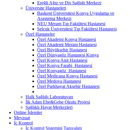
Ereğli Ağız ve Diş Sağlığı Merkezi
Üniversite Hastaneleri
Başkent Üniversitesi Konya Uygulama ve
Araştırma Merkezi
NEU Meram Tıp Fakültesi Hastanesi
Selçuk Üniversitesi Tıp Fakültesi Hastanesi
Özel Hastaneler
Özel Akademi Konya Hastanesi
Özel Akademi Meram Hastanesi
Özel Büyükşehir Hastanesi
Özel Dünyagöz Hastanesi Konya
Özel Konya Anıt Hastanesi
Özel Konya Farabi Hastanesi
Özel Konyagöz Hastanesi
Özel Medicana Konya Hastanesi
Özel Medova Hastanesi
Özel Parkhayat Akşehir Hastanesi
Halk Sağlığı Laboratuvarı
İlk Adım Ebe&Gebe Okulu Projesi
Sağlıklı Hayat Merkezleri
Online İşlemler
Mevzuat
İç Kontrol
İç Kontrol Sistemini Tanıyalım