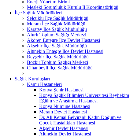
Enerji Yönetim Birimi
Mesleki Sorumluluk Kurulu İl Koordinatörlüğü
İlçe Sağlık Müdürlükleri
Selçuklu İlçe Sağlık Müdürlüğü
Meram İlçe Sağlık Müdürlüğü
Karatay İlçe Sağlık Müdürlüğü
Ahırlı Toplum Sağlığı Merkezi
Akören Entegre İlçe Devlet Hastanesi
Akşehir İlçe Sağlık Müdürlüğü
Altınekin Entegre İlçe Devlet Hastanesi
Beyşehir İlçe Sağlık Müdürlüğü
Bozkır Toplum Sağlığı Merkezi
Cihanbeyli İlçe Sağlık Müdürlüğü
Sağlık Kuruluşları
Kamu Hastaneleri
Konya Şehir Hastanesi
Konya Sağlık Bilimleri Üniversitesi Beyhekim
Eğitim ve Araştırma Hastanesi
Konya Numune Hastanesi
Meram Devlet Hastanesi
Dr. Ali Kemal Belviranlı Kadın Doğum ve
Çocuk Hastalıkları Hastanesi
Akşehir Devlet Hastanesi
Altınekin Devlet Hastanesi