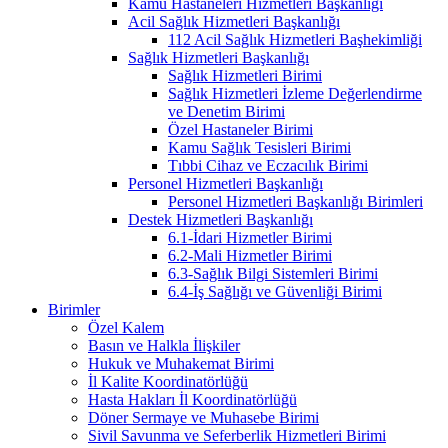
Kamu Hastaneleri Hizmetleri Başkanlığı
Acil Sağlık Hizmetleri Başkanlığı
112 Acil Sağlık Hizmetleri Başhekimliği
Sağlık Hizmetleri Başkanlığı
Sağlık Hizmetleri Birimi
Sağlık Hizmetleri İzleme Değerlendirme
ve Denetim Birimi
Özel Hastaneler Birimi
Kamu Sağlık Tesisleri Birimi
Tıbbi Cihaz ve Eczacılık Birimi
Personel Hizmetleri Başkanlığı
Personel Hizmetleri Başkanlığı Birimleri
Destek Hizmetleri Başkanlığı
6.1-İdari Hizmetler Birimi
6.2-Mali Hizmetler Birimi
6.3-Sağlık Bilgi Sistemleri Birimi
6.4-İş Sağlığı ve Güvenliği Birimi
Birimler
Özel Kalem
Basın ve Halkla İlişkiler
Hukuk ve Muhakemat Birimi
İl Kalite Koordinatörlüğü
Hasta Hakları İl Koordinatörlüğü
Döner Sermaye ve Muhasebe Birimi
Sivil Savunma ve Seferberlik Hizmetleri Birimi