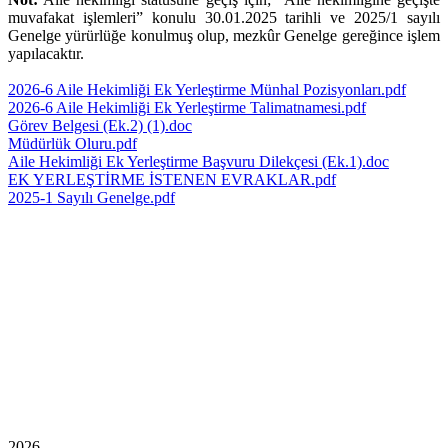
muvafakat işlemleri” konulu 30.01.2025 tarihli ve 2025/1 sayılı
Genelge yürürlüğe konulmuş olup, mezkûr Genelge gereğince işlem
yapılacaktır.
2026-6 Aile Hekimliği Ek Yerleştirme Münhal Pozisyonları.pdf
2026-6 Aile Hekimliği Ek Yerleştirme Talimatnamesi.pdf
Görev Belgesi (Ek.2) (1).doc
Müdürlük Oluru.pdf
Aile Hekimliği Ek Yerleştirme Başvuru Dilekçesi (Ek.1).doc
EK YERLEŞTİRME İSTENEN EVRAKLAR.pdf
2025-1 Sayılı Genelge.pdf
2026