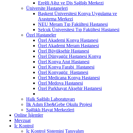
Ereğli Ağız ve Diş Sağlığı Merkezi
Üniversite Hastaneleri
Başkent Üniversitesi Konya Uygulama ve
Araştırma Merkezi
NEU Meram Tıp Fakültesi Hastanesi
Selçuk Üniversitesi Tıp Fakültesi Hastanesi
Özel Hastaneler
Özel Akademi Konya Hastanesi
Özel Akademi Meram Hastanesi
Özel Büyükşehir Hastanesi
Özel Dünyagöz Hastanesi Konya
Özel Konya Anıt Hastanesi
Özel Konya Farabi Hastanesi
Özel Konyagöz Hastanesi
Özel Medicana Konya Hastanesi
Özel Medova Hastanesi
Özel Parkhayat Akşehir Hastanesi
Halk Sağlığı Laboratuvarı
İlk Adım Ebe&Gebe Okulu Projesi
Sağlıklı Hayat Merkezleri
Online İşlemler
Mevzuat
İç Kontrol
İç Kontrol Sistemini Tanıyalım