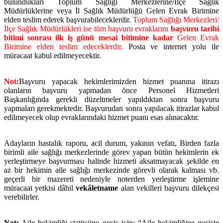
bulundukları Toplum Sağlığı Merkezlerine/İlçe Sağlık
Müdürlüklerine veya İl Sağlık Müdürlüğü Gelen Evrak Birimine
elden teslim ederek başvurabileceklerdir.
Toplum Sağlığı Merkezleri/
İlçe Sağlık Müdürlükleri ise tüm başvuru evraklarını
başvuru tarihi
bitimi sonrası ilk iş günü mesai bitimine kadar
Gelen Evrak
Birimine elden teslim edeceklerdir.
Posta ve internet yolu ile
müracaat kabul edilmeyecektir.
Not:
Başvuru yapacak hekimlerimizden hizmet puanına itirazı
olanların başvuru yapmadan önce Personel Hizmetleri
Başkanlığında gerekli düzeltmeler yapıldıktan sonra başvuru
yapmaları gerekmektedir. Başvurudan sonra yapılacak itirazlar kabul
edilmeyecek olup evraklarındaki hizmet puanı esas alınacaktır.
Adayların hastalık raporu, acil durum, yakının vefatı, Birden fazla
birimli aile sağlığı merkezlerinde görev yapan bütün hekimlerin ek
yerleştirmeye başvurması halinde hizmeti aksatmayacak şekilde en
az bir hekimin aile sağlığı merkezinde görevli olarak kalması vb.
geçerli bir mazereti nedeniyle noterden yerleştirme işlemine
müracaat yetkisi dâhil
vekâletname
alan vekilleri başvuru dilekçesi
verebilirler.
Not:
Aile hekimliği statüsüne geçiş için; “Aile hekimliğine geçişte