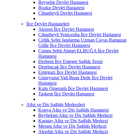
Beyşehir Devlet Hastanesi
Bozkır Devlet Hastanesi
Cihanbeyli Devlet Hastanesi
İlçe Devlet Hastaneleri
Akören İlçe Devlet Hastanesi
Cihanbeyli Yeniceoba İlçe Devlet Hastanesi
Çeltik Şehit Jandarma Uzman Çavuş Ramazan
Gülle İlçe Devlet Hastanesi
Çumra Şehit Ahmet ELBUĞA İlçe Devlet
Hastanesi
Derbent İlçe Entegre Sağlık Tesisi
Derebucak İlçe Devlet Hastanesi
Emirgazi İlçe Devlet Hastanesi
Güneysınır Vali İhsan Dede İlçe Devlet
Hastanesi
Kulu Ömeranlı İlçe Devlet Hastanesi
Taşkent İlçe Devlet Hastanesi
Ağız ve Diş Sağlığı Merkezleri
Konya Ağız ve Diş Sağlığı Hastanesi
Beyhekim Ağız ve Diş Sağlığı Merkezi
Karatay Ağız ve Diş Sağlığı Merkezi
Meram Ağız ve Diş Sağlığı Merkezi
Akşehir Ağız ve Diş Sağlığı Merkezi