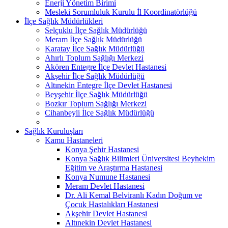
Enerji Yönetim Birimi
Mesleki Sorumluluk Kurulu İl Koordinatörlüğü
İlçe Sağlık Müdürlükleri
Selçuklu İlçe Sağlık Müdürlüğü
Meram İlçe Sağlık Müdürlüğü
Karatay İlçe Sağlık Müdürlüğü
Ahırlı Toplum Sağlığı Merkezi
Akören Entegre İlçe Devlet Hastanesi
Akşehir İlçe Sağlık Müdürlüğü
Altınekin Entegre İlçe Devlet Hastanesi
Beyşehir İlçe Sağlık Müdürlüğü
Bozkır Toplum Sağlığı Merkezi
Cihanbeyli İlçe Sağlık Müdürlüğü
Sağlık Kuruluşları
Kamu Hastaneleri
Konya Şehir Hastanesi
Konya Sağlık Bilimleri Üniversitesi Beyhekim
Eğitim ve Araştırma Hastanesi
Konya Numune Hastanesi
Meram Devlet Hastanesi
Dr. Ali Kemal Belviranlı Kadın Doğum ve
Çocuk Hastalıkları Hastanesi
Akşehir Devlet Hastanesi
Altınekin Devlet Hastanesi