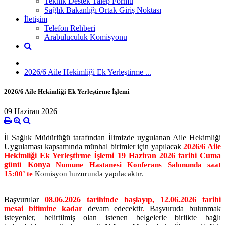
Teknik Destek Talep Formu
Sağlık Bakanlığı Ortak Giriş Noktası
İletişim
Telefon Rehberi
Arabuluculuk Komisyonu
2026/6 Aile Hekimliği Ek Yerleştirme ...
2026/6 Aile Hekimliği Ek Yerleştirme İşlemi
09 Haziran 2026
İl Sağlık Müdürlüğü tarafından İlimizde uygulanan Aile Hekimliği
Uygulaması kapsamında münhal birimler için yapılacak
2026/6 Aile
Hekimliği Ek Yerleştirme İşlemi
19 Haziran 2026 tarihi Cuma
günü
Konya
Numune Hastanesi Konferans Salonunda saat
15:00’ te
Komisyon huzurunda yapılacaktır.
Başvurular
08.06.2026 tarihinde başlayıp, 12.06.2026 tarihi
mesai bitimine kadar
devam edecektir
.
Başvuruda bulunmak
isteyenler, belirtilmiş olan istenen belgelerle birlikte bağlı