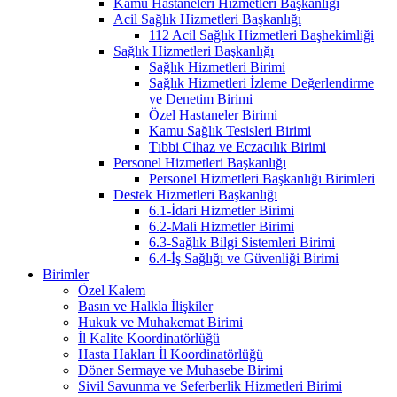
Kamu Hastaneleri Hizmetleri Başkanlığı
Acil Sağlık Hizmetleri Başkanlığı
112 Acil Sağlık Hizmetleri Başhekimliği
Sağlık Hizmetleri Başkanlığı
Sağlık Hizmetleri Birimi
Sağlık Hizmetleri İzleme Değerlendirme
ve Denetim Birimi
Özel Hastaneler Birimi
Kamu Sağlık Tesisleri Birimi
Tıbbi Cihaz ve Eczacılık Birimi
Personel Hizmetleri Başkanlığı
Personel Hizmetleri Başkanlığı Birimleri
Destek Hizmetleri Başkanlığı
6.1-İdari Hizmetler Birimi
6.2-Mali Hizmetler Birimi
6.3-Sağlık Bilgi Sistemleri Birimi
6.4-İş Sağlığı ve Güvenliği Birimi
Birimler
Özel Kalem
Basın ve Halkla İlişkiler
Hukuk ve Muhakemat Birimi
İl Kalite Koordinatörlüğü
Hasta Hakları İl Koordinatörlüğü
Döner Sermaye ve Muhasebe Birimi
Sivil Savunma ve Seferberlik Hizmetleri Birimi