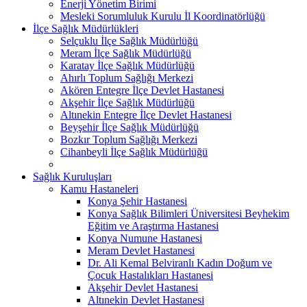
Enerji Yönetim Birimi
Mesleki Sorumluluk Kurulu İl Koordinatörlüğü
İlçe Sağlık Müdürlükleri
Selçuklu İlçe Sağlık Müdürlüğü
Meram İlçe Sağlık Müdürlüğü
Karatay İlçe Sağlık Müdürlüğü
Ahırlı Toplum Sağlığı Merkezi
Akören Entegre İlçe Devlet Hastanesi
Akşehir İlçe Sağlık Müdürlüğü
Altınekin Entegre İlçe Devlet Hastanesi
Beyşehir İlçe Sağlık Müdürlüğü
Bozkır Toplum Sağlığı Merkezi
Cihanbeyli İlçe Sağlık Müdürlüğü
Sağlık Kuruluşları
Kamu Hastaneleri
Konya Şehir Hastanesi
Konya Sağlık Bilimleri Üniversitesi Beyhekim
Eğitim ve Araştırma Hastanesi
Konya Numune Hastanesi
Meram Devlet Hastanesi
Dr. Ali Kemal Belviranlı Kadın Doğum ve
Çocuk Hastalıkları Hastanesi
Akşehir Devlet Hastanesi
Altınekin Devlet Hastanesi