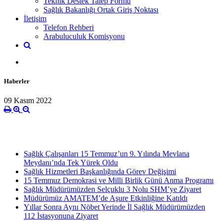
Teknik Destek Talep Formu
Sağlık Bakanlığı Ortak Giriş Noktası
İletişim
Telefon Rehberi
Arabuluculuk Komisyonu
Haberler
09 Kasım 2022
Sağlık Çalışanları 15 Temmuz’un 9. Yılında Mevlana
Meydanı’nda Tek Yürek Oldu
Sağlık Hizmetleri Başkanlığında Görev Değişimi
15 Temmuz Demokrasi ve Milli Birlik Günü Anma Programı
Sağlık Müdürümüzden Selçuklu 3 Nolu SHM’ye Ziyaret
Müdürümüz AMATEM’de Aşure Etkinliğine Katıldı
Yıllar Sonra Aynı Nöbet Yerinde İl Sağlık Müdürümüzden
112 İstasyonuna Ziyaret