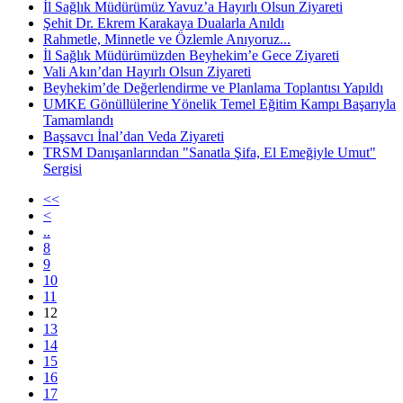
İl Sağlık Müdürümüz Yavuz’a Hayırlı Olsun Ziyareti
Şehit Dr. Ekrem Karakaya Dualarla Anıldı
Rahmetle, Minnetle ve Özlemle Anıyoruz...
İl Sağlık Müdürümüzden Beyhekim’e Gece Ziyareti
Vali Akın’dan Hayırlı Olsun Ziyareti
Beyhekim’de Değerlendirme ve Planlama Toplantısı Yapıldı
UMKE Gönüllülerine Yönelik Temel Eğitim Kampı Başarıyla
Tamamlandı
Başsavcı İnal’dan Veda Ziyareti
TRSM Danışanlarından "Sanatla Şifa, El Emeğiyle Umut"
Sergisi
<<
<
..
8
9
10
11
12
13
14
15
16
17