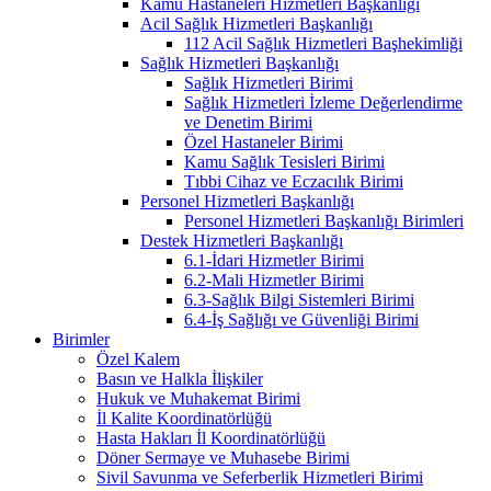
Kamu Hastaneleri Hizmetleri Başkanlığı
Acil Sağlık Hizmetleri Başkanlığı
112 Acil Sağlık Hizmetleri Başhekimliği
Sağlık Hizmetleri Başkanlığı
Sağlık Hizmetleri Birimi
Sağlık Hizmetleri İzleme Değerlendirme
ve Denetim Birimi
Özel Hastaneler Birimi
Kamu Sağlık Tesisleri Birimi
Tıbbi Cihaz ve Eczacılık Birimi
Personel Hizmetleri Başkanlığı
Personel Hizmetleri Başkanlığı Birimleri
Destek Hizmetleri Başkanlığı
6.1-İdari Hizmetler Birimi
6.2-Mali Hizmetler Birimi
6.3-Sağlık Bilgi Sistemleri Birimi
6.4-İş Sağlığı ve Güvenliği Birimi
Birimler
Özel Kalem
Basın ve Halkla İlişkiler
Hukuk ve Muhakemat Birimi
İl Kalite Koordinatörlüğü
Hasta Hakları İl Koordinatörlüğü
Döner Sermaye ve Muhasebe Birimi
Sivil Savunma ve Seferberlik Hizmetleri Birimi