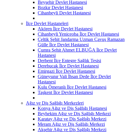
Beyşehir Devlet Hastanesi
Bozkır Devlet Hastanesi
Cihanbeyli Devlet Hastanesi
İlçe Devlet Hastaneleri
Akören İlçe Devlet Hastanesi
Cihanbeyli Yeniceoba İlçe Devlet Hastanesi
Çeltik Şehit Jandarma Uzman Çavuş Ramazan
Gülle İlçe Devlet Hastanesi
Çumra Şehit Ahmet ELBUĞA İlçe Devlet
Hastanesi
Derbent İlçe Entegre Sağlık Tesisi
Derebucak İlçe Devlet Hastanesi
Emirgazi İlçe Devlet Hastanesi
Güneysınır Vali İhsan Dede İlçe Devlet
Hastanesi
Kulu Ömeranlı İlçe Devlet Hastanesi
Taşkent İlçe Devlet Hastanesi
Ağız ve Diş Sağlığı Merkezleri
Konya Ağız ve Diş Sağlığı Hastanesi
Beyhekim Ağız ve Diş Sağlığı Merkezi
Karatay Ağız ve Diş Sağlığı Merkezi
Meram Ağız ve Diş Sağlığı Merkezi
Akşehir Ağız ve Diş Sağlığı Merkezi