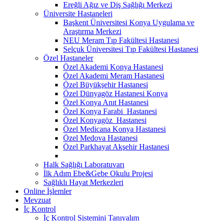
Ereğli Ağız ve Diş Sağlığı Merkezi
Üniversite Hastaneleri
Başkent Üniversitesi Konya Uygulama ve
Araştırma Merkezi
NEU Meram Tıp Fakültesi Hastanesi
Selçuk Üniversitesi Tıp Fakültesi Hastanesi
Özel Hastaneler
Özel Akademi Konya Hastanesi
Özel Akademi Meram Hastanesi
Özel Büyükşehir Hastanesi
Özel Dünyagöz Hastanesi Konya
Özel Konya Anıt Hastanesi
Özel Konya Farabi Hastanesi
Özel Konyagöz Hastanesi
Özel Medicana Konya Hastanesi
Özel Medova Hastanesi
Özel Parkhayat Akşehir Hastanesi
Halk Sağlığı Laboratuvarı
İlk Adım Ebe&Gebe Okulu Projesi
Sağlıklı Hayat Merkezleri
Online İşlemler
Mevzuat
İç Kontrol
İç Kontrol Sistemini Tanıyalım