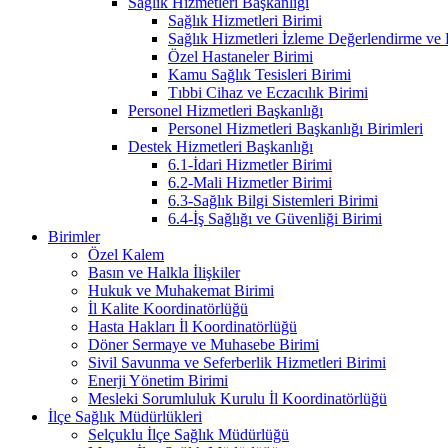
Sağlık Hizmetleri Başkanlığı
Sağlık Hizmetleri Birimi
Sağlık Hizmetleri İzleme Değerlendirme ve
Özel Hastaneler Birimi
Kamu Sağlık Tesisleri Birimi
Tıbbi Cihaz ve Eczacılık Birimi
Personel Hizmetleri Başkanlığı
Personel Hizmetleri Başkanlığı Birimleri
Destek Hizmetleri Başkanlığı
6.1-İdari Hizmetler Birimi
6.2-Mali Hizmetler Birimi
6.3-Sağlık Bilgi Sistemleri Birimi
6.4-İş Sağlığı ve Güvenliği Birimi
Birimler
Özel Kalem
Basın ve Halkla İlişkiler
Hukuk ve Muhakemat Birimi
İl Kalite Koordinatörlüğü
Hasta Hakları İl Koordinatörlüğü
Döner Sermaye ve Muhasebe Birimi
Sivil Savunma ve Seferberlik Hizmetleri Birimi
Enerji Yönetim Birimi
Mesleki Sorumluluk Kurulu İl Koordinatörlüğü
İlçe Sağlık Müdürlükleri
Selçuklu İlçe Sağlık Müdürlüğü