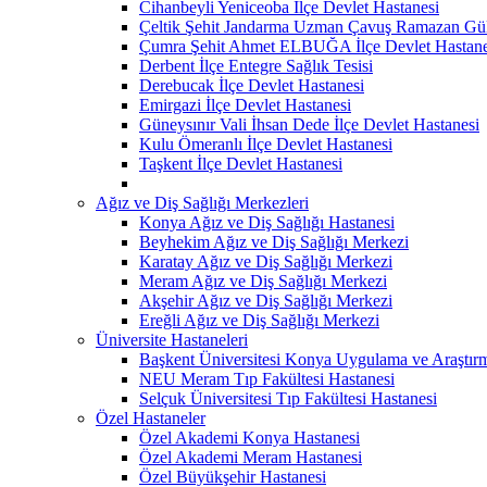
Cihanbeyli Yeniceoba İlçe Devlet Hastanesi
Çeltik Şehit Jandarma Uzman Çavuş Ramazan Güll
Çumra Şehit Ahmet ELBUĞA İlçe Devlet Hastane
Derbent İlçe Entegre Sağlık Tesisi
Derebucak İlçe Devlet Hastanesi
Emirgazi İlçe Devlet Hastanesi
Güneysınır Vali İhsan Dede İlçe Devlet Hastanesi
Kulu Ömeranlı İlçe Devlet Hastanesi
Taşkent İlçe Devlet Hastanesi
Ağız ve Diş Sağlığı Merkezleri
Konya Ağız ve Diş Sağlığı Hastanesi
Beyhekim Ağız ve Diş Sağlığı Merkezi
Karatay Ağız ve Diş Sağlığı Merkezi
Meram Ağız ve Diş Sağlığı Merkezi
Akşehir Ağız ve Diş Sağlığı Merkezi
Ereğli Ağız ve Diş Sağlığı Merkezi
Üniversite Hastaneleri
Başkent Üniversitesi Konya Uygulama ve Araştır
NEU Meram Tıp Fakültesi Hastanesi
Selçuk Üniversitesi Tıp Fakültesi Hastanesi
Özel Hastaneler
Özel Akademi Konya Hastanesi
Özel Akademi Meram Hastanesi
Özel Büyükşehir Hastanesi