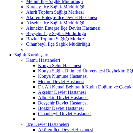
Meram İlçe Sağlık Müdürlüğü
Karatay İlçe Sağlık Müdürlüğü
Ahırlı Toplum Sağlığı Merkezi
Akören Entegre İlçe Devlet Hastanesi
Akşehir İlçe Sağlık Müdürlüğü
Altınekin Entegre İlçe Devlet Hastanesi
Beyşehir İlçe Sağlık Müdürlüğü
Bozkır Toplum Sağlığı Merkezi
Cihanbeyli İlçe Sağlık Müdürlüğü
Sağlık Kuruluşları
Kamu Hastaneleri
Konya Şehir Hastanesi
Konya Sağlık Bilimleri Üniversitesi Beyhekim Eği
Konya Numune Hastanesi
Meram Devlet Hastanesi
Dr. Ali Kemal Belviranlı Kadın Doğum ve Çocuk H
Akşehir Devlet Hastanesi
Altınekin Devlet Hastanesi
Beyşehir Devlet Hastanesi
Bozkır Devlet Hastanesi
Cihanbeyli Devlet Hastanesi
İlçe Devlet Hastaneleri
Akören İlçe Devlet Hastanesi