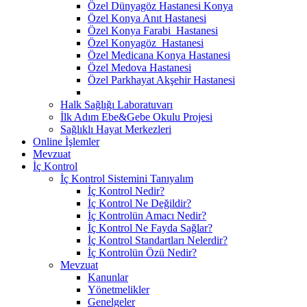
Özel Dünyagöz Hastanesi Konya
Özel Konya Anıt Hastanesi
Özel Konya Farabi Hastanesi
Özel Konyagöz Hastanesi
Özel Medicana Konya Hastanesi
Özel Medova Hastanesi
Özel Parkhayat Akşehir Hastanesi
Halk Sağlığı Laboratuvarı
İlk Adım Ebe&Gebe Okulu Projesi
Sağlıklı Hayat Merkezleri
Online İşlemler
Mevzuat
İç Kontrol
İç Kontrol Sistemini Tanıyalım
İç Kontrol Nedir?
İç Kontrol Ne Değildir?
İç Kontrolün Amacı Nedir?
İç Kontrol Ne Fayda Sağlar?
İç Kontrol Standartları Nelerdir?
İç Kontrolün Özü Nedir?
Mevzuat
Kanunlar
Yönetmelikler
Genelgeler